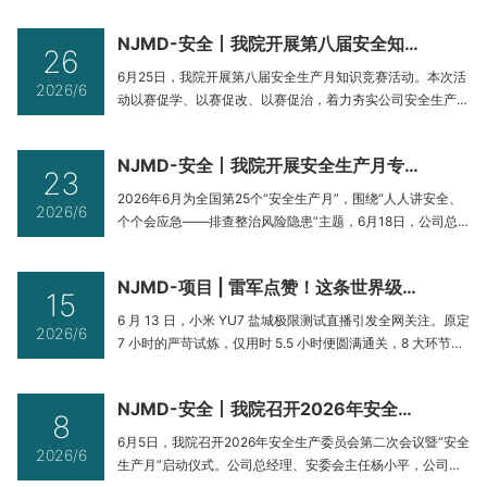
课、领导讲话等环节，引导全体党员筑牢思想根基、锤炼优良
作风，以党建引领公司高质量发展。南京市政院党委书记、总
NJMD-安全丨我院开展第八届安全知识竞赛活动
经理杨小平等公司党委成员、全体党员干部、职工代表、民主
26
党派代表、退休领导代表齐聚现场，北控水务集团党群工作部
6月25日，我院开展第八届安全生产月知识竞赛活动。本次活
2026/6
负责人张一兰、新街口街
动以赛促学、以赛促改、以赛促治，着力夯实公司安全生产管
理基础，营造全员排查隐患、全员守护安全的浓厚氛围。公司
总经理、安委会主任杨小平，副总经理、安全工作分管领导燕
NJMD-安全丨我院开展安全生产月专项检查暨一线慰问活动
强，公司安委办主任周晨，质安纪监部部长蒋靓出席活动，来
23
自公司各职能部门、各生产院的参赛队伍齐聚赛场，同台开展
2026年6月为全国第25个“安全生产月”，围绕“人人讲安全、
2026/6
安全知识比拼。—周晨代表
个个会应急——排查整治风险隐患”主题，6月18日，公司总
经理、安委会主任杨小平，副总经理、安全工作分管领导燕
强，副总工程师吴昊及公司安委办主任周晨等领导一行深入宜
NJMD-项目 | 雷军点赞！这条世界级赛道由我院联合打造
兴市太湖上游城乡污水管网工程设计采购施工总承包项目，开
15
展安全生产专项检查，并慰问一线施工人员。本次安全专项检
6 月 13 日，小米 YU7 盐城极限测试直播引发全网关注。原定
2026/6
查采取现场实地核验
7 小时的严苛试炼，仅用时 5.5 小时便圆满通关，8 大环节、
26 个测试项目、11 项极限挑战全部顺利完成，小米 YU7 标
准版、YU7 GT 两款车型均交出优异答卷。直播现场，雷军盛
NJMD-安全丨我院召开2026年安全生产委员会第二次会议暨“安全生产月”启动仪式
赞：盐城大丰中汽股份试验场，是世界上最先进的测试场之
8
一。作为小米汽车极限试炼、持续迭代的核心基
6月5日，我院召开2026年安全生产委员会第二次会议暨“安全
2026/6
生产月”启动仪式。公司总经理、安委会主任杨小平，公司副