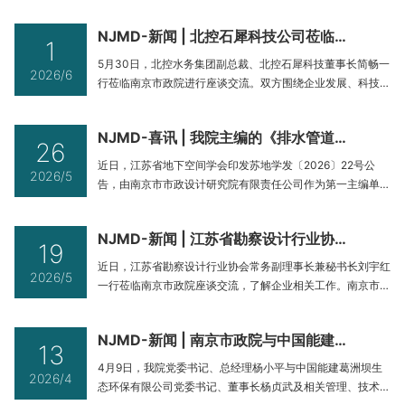
总经理、安委会副主任、安全工作分管领导燕强，安委会办公
室主任周晨等参会，全面安排部署本月安全生产月各项活动，
NJMD-新闻 | 北控石犀科技公司莅临我院座谈交流
吹响安全生产集中整治、宣传教育、应急提升的集结号。公司
1
安委会全体成员参加本次会议。周晨对2026年开年以来安全
5月30日，北控水务集团副总裁、北控石犀科技董事长简畅一
2026/6
生产管理目标、安全
行莅临南京市政院进行座谈交流。双方围绕企业发展、科技战
略、产品体系、市场协同等议题深入研讨，达成多项合作共
识。北控石犀科技总经理周俊芳，相关板块负责人等随行参
NJMD-喜讯 | 我院主编的《排水管道非开挖修复工程技术规程》团体标准正式发布
会；南京市政院院长杨小平携院领导、水务板块负责人及技术
26
专家出席会议。杨小平全面介绍了南京院的业务发展情况，公
近日，江苏省地下空间学会印发苏地学发〔2026〕22号公
2026/5
司长期深耕于市政水务领域，通
告，由南京市市政设计研究院有限责任公司作为第一主编单
位，联合南京北控工程检测咨询有限公司共同编撰，多家业内
单位协同参编的团体标准《排水管道非开挖修复工程技术规
NJMD-新闻 | 江苏省勘察设计行业协会领导莅临南京市政院座谈交流
程》（T/JSUSS 02—2026）获批发布，标准自2026年5月
19
11日起实施。—深耕行业积淀补齐区域技术短板随着江苏城镇
近日，江苏省勘察设计行业协会常务副理事长兼秘书长刘宇红
2026/5
化步伐加快，
一行莅临南京市政院座谈交流，了解企业相关工作。南京市政
院总经理杨小平、副总经理燕强及相关部门骨干参与座谈。座
谈会上，杨小平总经理对协会一行的到访表示欢迎，对协会长
NJMD-新闻 | 南京市政院与中国能建葛洲坝生态环保公司共商合作
期以来的支持与指导表示感谢，并围绕企业发展情况、转型实
13
践及未来规划等方面作了汇报，介绍了公司在主业发展、服务
4月9日，我院党委书记、总经理杨小平与中国能建葛洲坝生
2026/4
延伸及技术创新等方面的相关
态环保有限公司党委书记、董事长杨贞武及相关管理、技术团