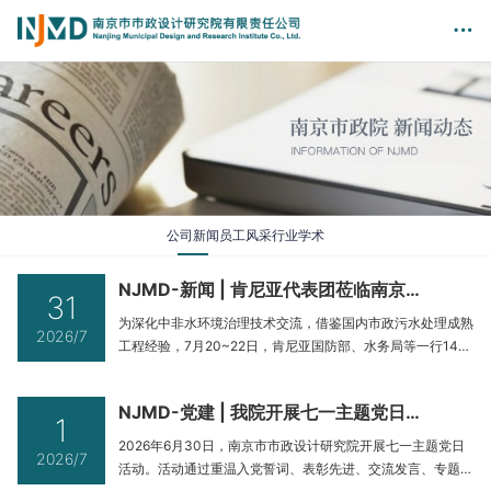
公司新闻
员工风采
行业学术
NJMD-新闻 | 肯尼亚代表团莅临南京考察调研
31
为深化中非水环境治理技术交流，借鉴国内市政污水处理成熟
2026/7
工程经验，7月20~22日，肯尼亚国防部、水务局等一行14人
莅临南京，实地考察南京某污水处理厂，并举行专题座谈会，
就污水处理工艺、污泥处理处置技术路线、污水厂运行管理、
NJMD-党建 | 我院开展七一主题党日活动
污水厂能源平衡等技术问题进行深入探讨交流。南京市政院高
1
级专业总监王威、设计一院院长张树俊及相关专业工程师全程
2026年6月30日，南京市市政设计研究院开展七一主题党日
2026/7
陪同交流。7月20日
活动。活动通过重温入党誓词、表彰先进、交流发言、专题党